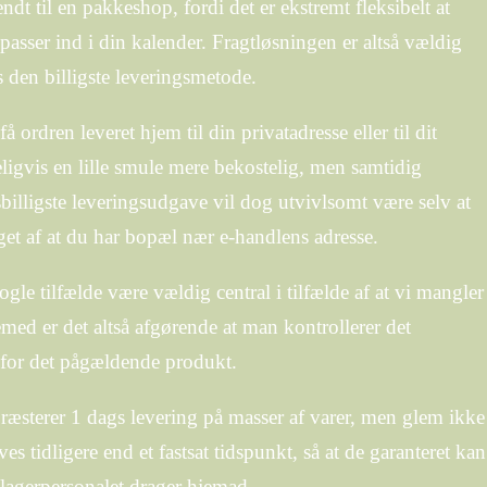
endt til en pakkeshop, fordi det er ekstremt fleksibelt at
passer ind i din kalender. Fragtløsningen er altså vældig
s den billigste leveringsmetode.
å ordren leveret hjem til din privatadresse eller til dit
ligvis en lille smule mere bekostelig, men samtidig
billigste leveringsudgave vil dog utvivlsomt være selv at
get af at du har bopæl nær e-handlens adresse.
le tilfælde være vældig central i tilfælde af at vi mangler
emed er det altså afgørende at man kontrollerer det
 for det pågældende produkt.
ræsterer 1 dags levering på masser af varer, men glem ikke
ves tidligere end et fastsat tidspunkt, så at de garanteret kan
 lagerpersonalet drager hjemad.