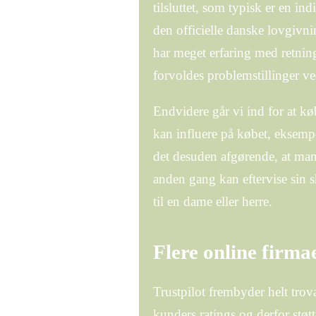
tilsluttet, som typisk er en i
den officielle danske lovgiv
har meget erfaring med retnings
forvoldes problemstillinger v
Endvidere går vi ind for at k
kan influere på købet, eksempel
det desuden afgørende, at man
anden gang kan eftervise sin 
til en dame eller herre.
Flere online firma
Trustpilot frembyder helt tro
kunders ratings og derfor støt