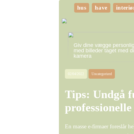
hus
have
interiø
Giv dine vægge personli
med billeder taget med di
kamera
02/04/2022
Uncategorized
Tips: Undgå 
professionell
En masse e-firmaer foreslår he