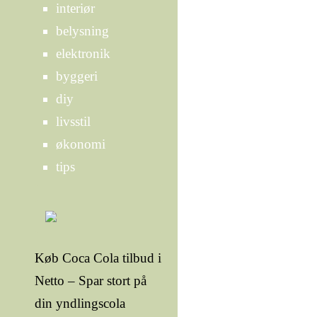
interiør
belysning
elektronik
byggeri
diy
livsstil
økonomi
tips
Køb Coca Cola tilbud i
Netto – Spar stort på
din yndlingscola