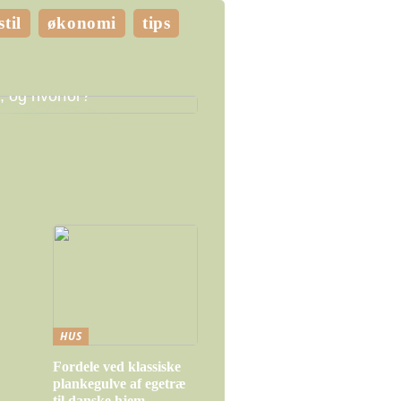
stil
økonomi
tips
e LED pærer skal du
, og hvorfor?
HUS
Fordele ved klassiske
plankegulve af egetræ
til danske hjem