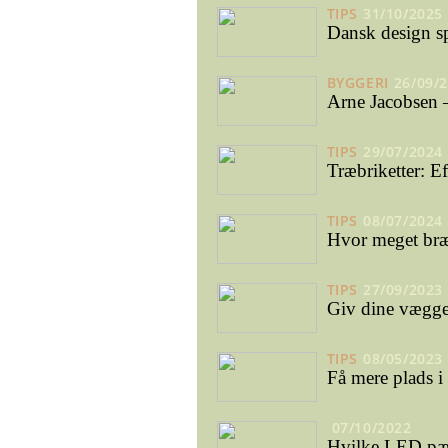
TIPS
31/10/2025
Dansk design s
BYGGERI
26/09/
Arne Jacobsen –
TIPS
29/07/2024
Træbriketter: E
TIPS
08/07/2024
Hvor meget bræ
TIPS
27/09/2023
Giv dine vægge 
TIPS
08/05/2023
Få mere plads i 
07/10/2022
Hvilke LED pær