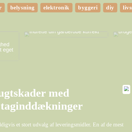
r
belysning
elektronik
byggeri
diy
livs
Få mere plads i dit hjem ved at
Hvilk
indrette din garderobe korrekt
bruge
ghed
t eget
fugtskader med
e taginddækninger
ldigvis et stort udvalg af leveringsmidler. En af de mest