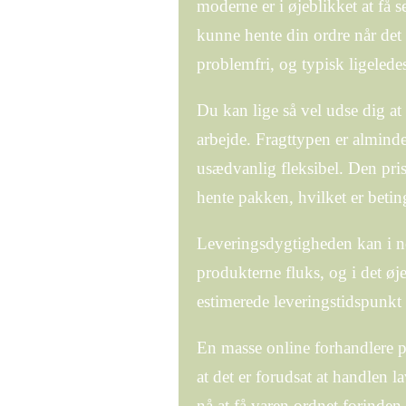
moderne er i øjeblikket at få s
kunne hente din ordre når det 
problemfri, og typisk ligelede
Du kan lige så vel udse dig at f
arbejde. Fragttypen er alminde
usædvanlig fleksibel. Den pris
hente pakken, hvilket er betin
Leveringsdygtigheden kan i nog
produkterne fluks, og i det øj
estimerede leveringstidspunkt
En masse online forhandlere p
at det er forudsat at handlen la
nå at få varen ordnet forinden