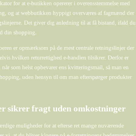
ndikator for at e-butikken opererer i overensstemmelse med
ning, og at webbutikken hyppigt overværes af fagmænd der
linjerne. Det giver dig anledning til at få bistand, ifald du
ed din shopping.
øberen er opmærksom på de mest centrale retningslinjer der
vis hvilken returrettighed e-handlen tilsikrer. Derfor er
 når som helst opbevarer ens kvitteringsmail, så man en
shopping, uden hensyn til om man efterspørger produkter
er sikrer fragt uden omkostninger
værdige muligheder for at efterse ret mange nuværende
ter vi, at du bliver klogere på e-forretningens bedømmelser