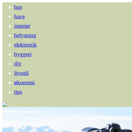
hus
have
interiør
belysning
elektronik
byggeri
diy
livsstil
økonomi
tips