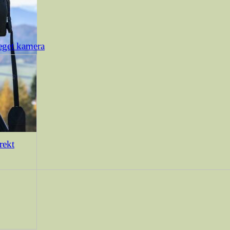
eget kamera
rekt