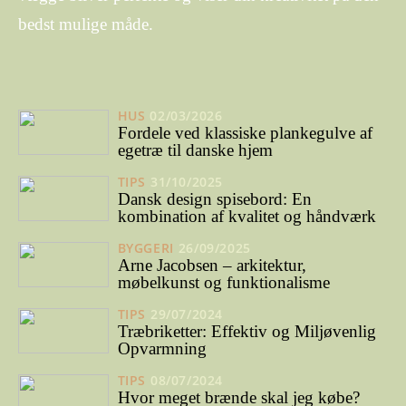
bedst mulige måde.
HUS
02/03/2026
Fordele ved klassiske plankegulve af
egetræ til danske hjem
TIPS
31/10/2025
Dansk design spisebord: En
kombination af kvalitet og håndværk
BYGGERI
26/09/2025
Arne Jacobsen – arkitektur,
møbelkunst og funktionalisme
TIPS
29/07/2024
Træbriketter: Effektiv og Miljøvenlig
Opvarmning
TIPS
08/07/2024
Hvor meget brænde skal jeg købe?