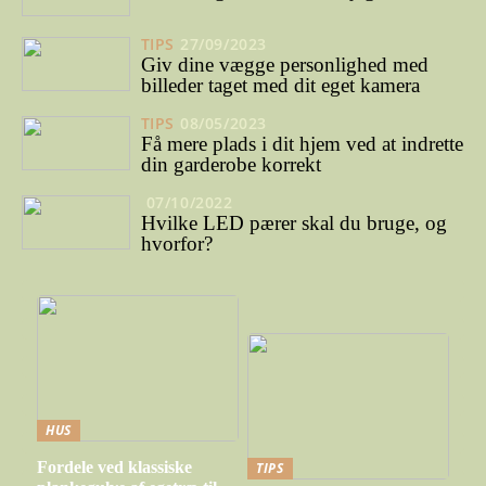
TIPS
27/09/2023
Giv dine vægge personlighed med
billeder taget med dit eget kamera
TIPS
08/05/2023
Få mere plads i dit hjem ved at indrette
din garderobe korrekt
07/10/2022
Hvilke LED pærer skal du bruge, og
hvorfor?
HUS
Fordele ved klassiske
TIPS