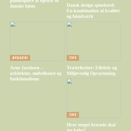
plankegulve af egetræ til
Dansk design spisebord:
danske hjem
En kombination af kvalitet
og håndværk
BYGGERI
TIPS
Arne Jacobsen –
Træbriketter: Effektiv og
arkitektur, møbelkunst og
Miljøvenlig Opvarmning
funktionalisme
TIPS
Hvor meget brænde skal
jeg købe?