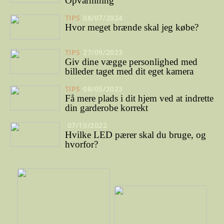
Opvarmning
TIPS
08/07/2024
Hvor meget brænde skal jeg købe?
TIPS
27/09/2023
Giv dine vægge personlighed med
billeder taget med dit eget kamera
TIPS
08/05/2023
Få mere plads i dit hjem ved at indrette
din garderobe korrekt
07/10/2022
Hvilke LED pærer skal du bruge, og
hvorfor?