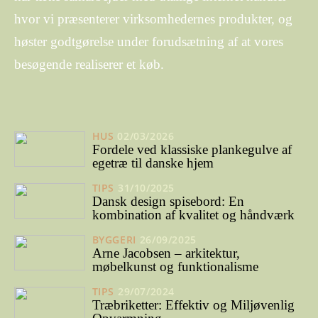
hvor vi præsenterer virksomhedernes produkter, og
høster godtgørelse under forudsætning af at vores
besøgende realiserer et køb.
HUS
02/03/2026
Fordele ved klassiske plankegulve af
egetræ til danske hjem
TIPS
31/10/2025
Dansk design spisebord: En
kombination af kvalitet og håndværk
BYGGERI
26/09/2025
Arne Jacobsen – arkitektur,
møbelkunst og funktionalisme
TIPS
29/07/2024
Træbriketter: Effektiv og Miljøvenlig