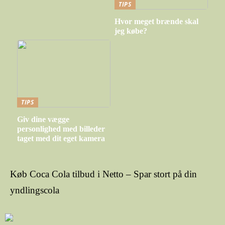
TIPS
Hvor meget brænde skal
jeg købe?
TIPS
Giv dine vægge
personlighed med billeder
taget med dit eget kamera
Køb Coca Cola tilbud i Netto – Spar stort på din
yndlingscola