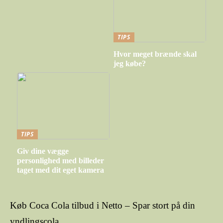
TIPS
Hvor meget brænde skal
jeg købe?
TIPS
Giv dine vægge
personlighed med billeder
taget med dit eget kamera
Køb Coca Cola tilbud i Netto – Spar stort på din
yndlingscola