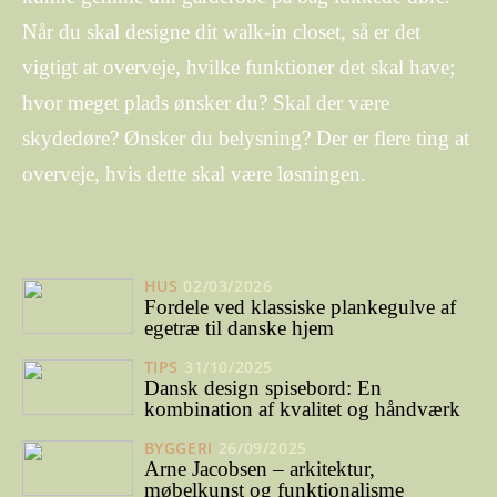
Når du skal designe dit walk-in closet, så er det
vigtigt at overveje, hvilke funktioner det skal have;
hvor meget plads ønsker du? Skal der være
skydedøre? Ønsker du belysning? Der er flere ting at
overveje, hvis dette skal være løsningen.
HUS
02/03/2026
Fordele ved klassiske plankegulve af
egetræ til danske hjem
TIPS
31/10/2025
Dansk design spisebord: En
kombination af kvalitet og håndværk
BYGGERI
26/09/2025
Arne Jacobsen – arkitektur,
møbelkunst og funktionalisme