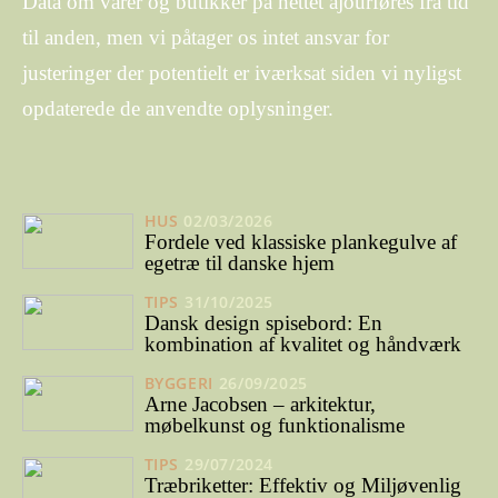
Data om varer og butikker på nettet ajourføres fra tid
til anden, men vi påtager os intet ansvar for
justeringer der potentielt er iværksat siden vi nyligst
opdaterede de anvendte oplysninger.
HUS
02/03/2026
Fordele ved klassiske plankegulve af
egetræ til danske hjem
TIPS
31/10/2025
Dansk design spisebord: En
kombination af kvalitet og håndværk
BYGGERI
26/09/2025
Arne Jacobsen – arkitektur,
møbelkunst og funktionalisme
TIPS
29/07/2024
Træbriketter: Effektiv og Miljøvenlig