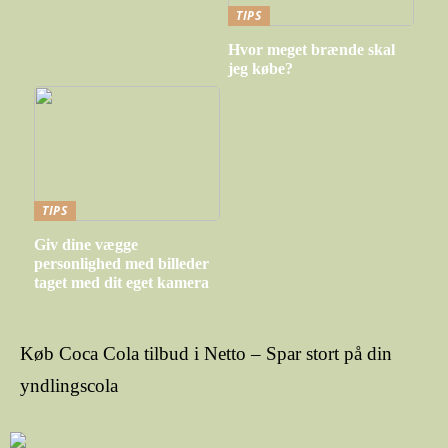
TIPS
Hvor meget brænde skal
jeg købe?
TIPS
Giv dine vægge
personlighed med billeder
taget med dit eget kamera
Køb Coca Cola tilbud i Netto – Spar stort på din
yndlingscola