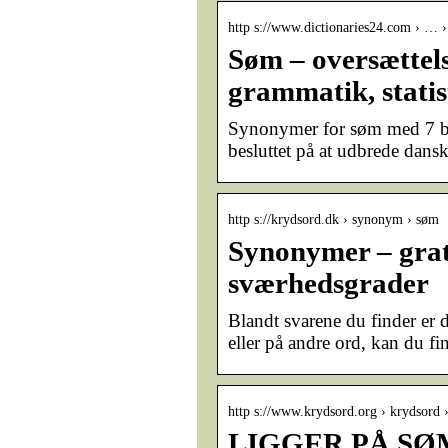
http s://www.dictionaries24.com › … ›
Søm – oversættel
grammatik, statis
Synonymer for søm med 7 bo
besluttet på at udbrede dansk
http s://krydsord.dk › synonym › søm
Synonymer – grat
sværhedsgrader
Blandt svarene du finder er 
eller på andre ord, kan du 
http s://www.krydsord.org › krydsord 
LIGGER PÅ SØM