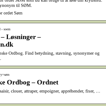
for ordet SØM som du kan bruge til at løse din krydsord.
 synonym til SØM.
or ordet Søm
d › soem
– Løsninger –
n.dk
ske Ordbog. Find betydning, stavning, synonymer og
.
ery=søm
e Ordbog – Ordnet
saisir, clouer, attraper, empoigner, appréhender, fixer, …