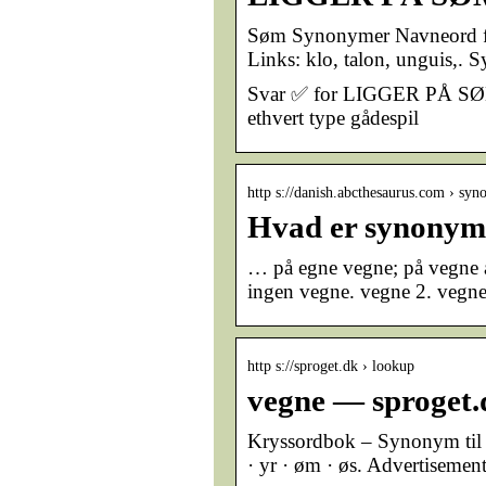
Søm Synonymer Navneord fo
Links: klo, talon, unguis,
Svar ✅ for LIGGER PÅ SØM i
ethvert type gådespil
http s://danish.abcthesaurus.com › s
Hvad er synonym
… på egne vegne; på vegne af 
ingen vegne. vegne 2. vegne 
http s://sproget.dk › lookup
vegne — sproget.
Kryssordbok – Synonym til SØ
· yr · øm · øs. Advertisement