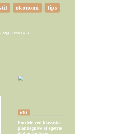
stil
økonomi
tips
e LED pærer skal du
, og hvorfor?
HUS
Fordele ved klassiske
plankegulve af egetræ
til danske hjem