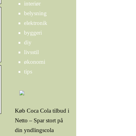
interiør
belysning
elektronik
byggeri
diy
livsstil
økonomi
tips
Køb Coca Cola tilbud i
Netto – Spar stort på
din yndlingscola