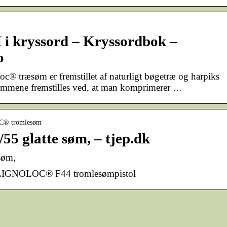
i kryssord – Kryssordbok –
o
c® træsøm er fremstillet af naturligt bøgetræ og harpiks
Sømmene fremstilles ved, at man komprimerer …
OC® tromlesøm
 glatte søm, – tjep.dk
søm,
il LIGNOLOC® F44 tromlesømpistol