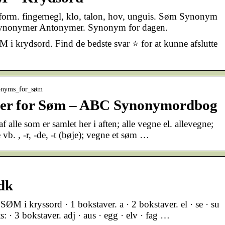
rm. fingernegl, klo, talon, hov, unguis. Søm Synonym
. Synonymer Antonymer. Synonym for dagen.
 krydsord. Find de bedste svar ⭐ for at kunne afslutte
ynonyms_for_søm
er for Søm – ABC Synonymordbog
alle som er samlet her i aften; alle vegne el. allevegne;
vb. , -r, -de, -t (bøje); vegne et søm …
dk
M i kryssord · 1 bokstaver. a · 2 bokstaver. el · se · su
s: · 3 bokstaver. adj · aus · egg · elv · fag …