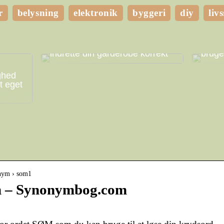
r
belysning
elektronik
byggeri
diy
livs
Få mere plads i dit hjem ved at
Hvilk
indrette din garderobe korrekt
bruge
ghed
t eget
nym › som1
m – Synonymbog.com