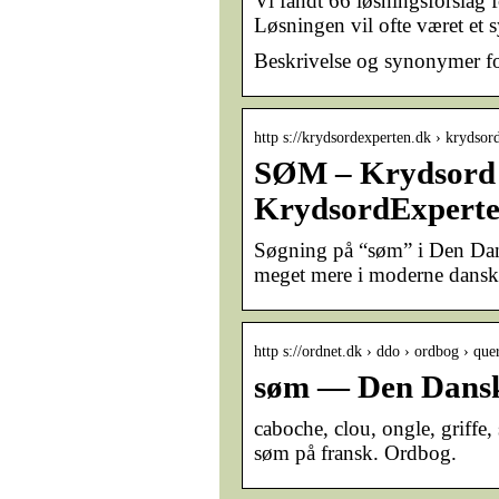
Vi fandt 66 løsningsforslag 
Løsningen vil ofte været et
Beskrivelse og synonymer f
http s://krydsordexperten.dk › krydsor
SØM – Krydsord 
KrydsordExperte
Søgning på “søm” i Den Dan
meget mere i moderne dansk
http s://ordnet.dk › ddo › ordbog › qu
søm — Den Dansk
caboche, clou, ongle, griffe, 
søm på fransk. Ordbog.