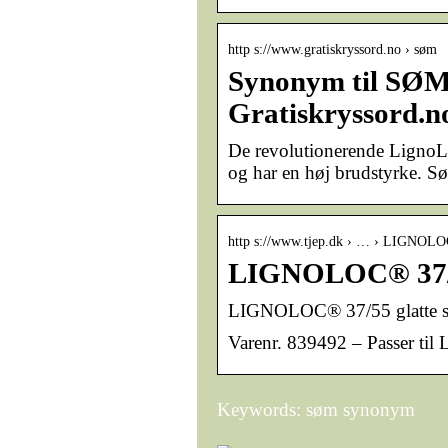
http s://www.gratiskryssord.no › søm
Synonym til SØM 
Gratiskryssord.n
De revolutionerende LignoLo
og har en høj brudstyrke. 
http s://www.tjep.dk › … › LIGNOL
LIGNOLOC® 37/55
LIGNOLOC® 37/55 glatte 
Varenr. 839492 – Passer t
Keywords: søm synonym