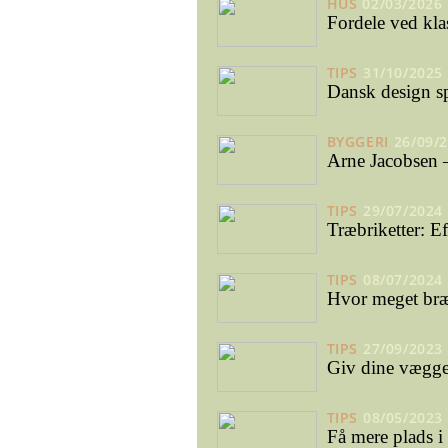
HUS
02/03/2026
Fordele ved kla
TIPS
31/10/2025
Dansk design s
BYGGERI
26/09/
Arne Jacobsen –
TIPS
29/07/2024
Træbriketter: E
TIPS
08/07/2024
Hvor meget bræ
TIPS
27/09/2023
Giv dine vægge 
TIPS
08/05/2023
Få mere plads i 