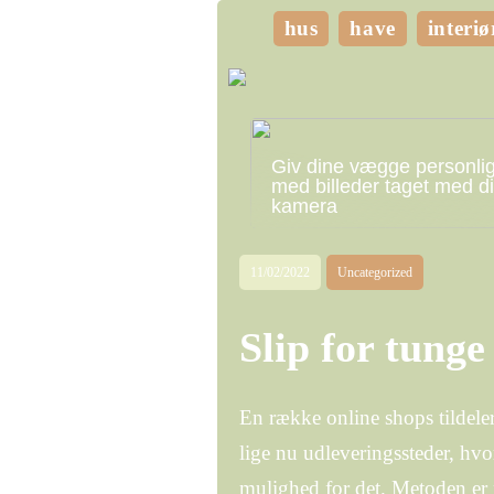
hus
have
interiø
Giv dine vægge personli
med billeder taget med di
kamera
11/02/2022
Uncategorized
Slip for tunge 
En række online shops tildeler
lige nu udleveringssteder, hv
mulighed for det. Metoden er n