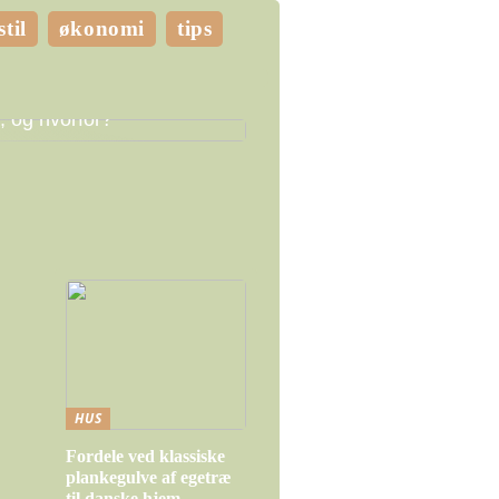
stil
økonomi
tips
e LED pærer skal du
, og hvorfor?
HUS
Fordele ved klassiske
plankegulve af egetræ
til danske hjem