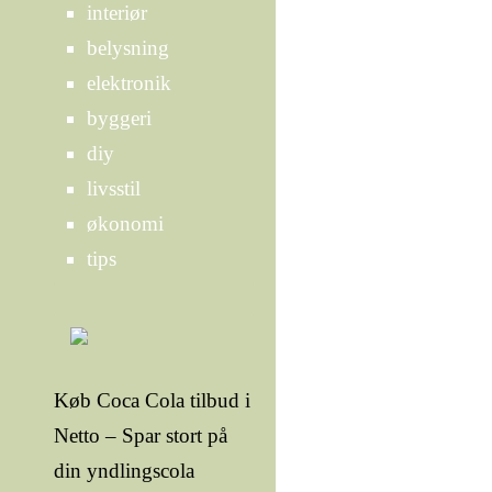
interiør
belysning
elektronik
byggeri
diy
livsstil
økonomi
tips
Køb Coca Cola tilbud i
Netto – Spar stort på
din yndlingscola