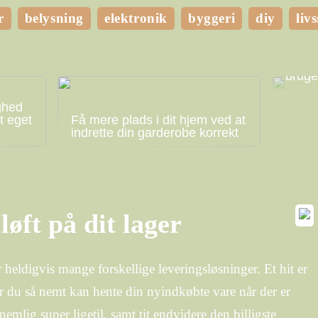
r
belysning
elektronik
byggeri
diy
livs
Hvilk
bruge
ghed
t eget
Få mere plads i dit hjem ved at
indrette din garderobe korrekt
løft på dit lager
 heldigvis mange forskellige leveringsløsninger. Et hit er
or du så nemt kan hente din nyindkøbte vare når der er
emlig super ligetil, samt tit endvidere den billigste