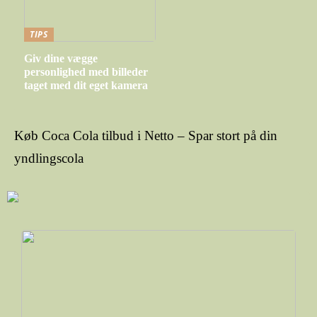
TIPS
Giv dine vægge
personlighed med billeder
taget med dit eget kamera
Køb Coca Cola tilbud i Netto – Spar stort på din
yndlingscola