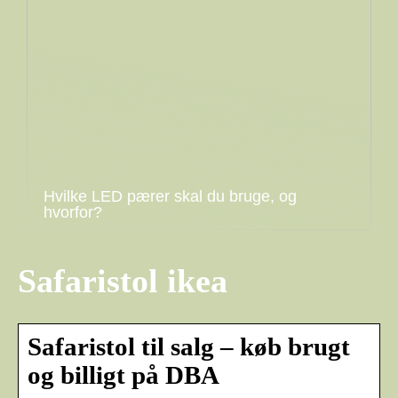
Hvilke LED pærer skal du bruge, og
hvorfor?
Safaristol ikea
Safaristol til salg – køb brugt
og billigt på DBA