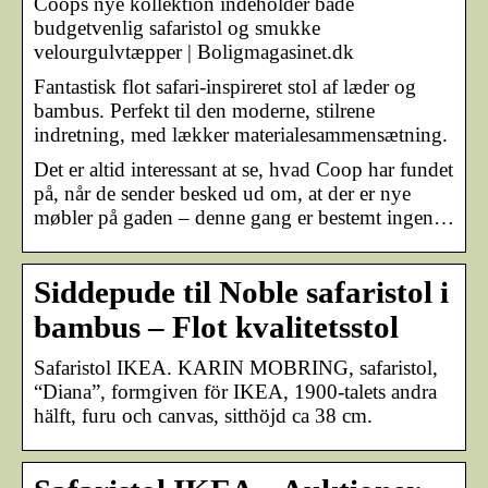
Coops nye kollektion indeholder både
budgetvenlig safaristol og smukke
velourgulvtæpper | Boligmagasinet.dk
Fantastisk flot safari-inspireret stol af læder og
bambus. Perfekt til den moderne, stilrene
indretning, med lækker materialesammensætning.
Det er altid interessant at se, hvad Coop har fundet
på, når de sender besked ud om, at der er nye
møbler på gaden – denne gang er bestemt ingen…
Siddepude til Noble safaristol i
bambus – Flot kvalitetsstol
Safaristol IKEA. KARIN MOBRING, safaristol,
“Diana”, formgiven för IKEA, 1900-talets andra
hälft, furu och canvas, sitthöjd ca 38 cm.