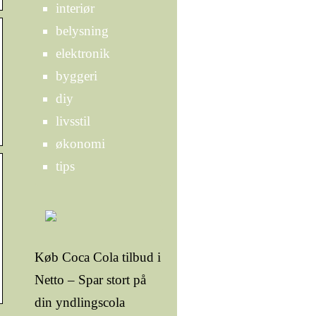
interiør
belysning
elektronik
byggeri
diy
livsstil
økonomi
tips
Køb Coca Cola tilbud i
Netto – Spar stort på
din yndlingscola