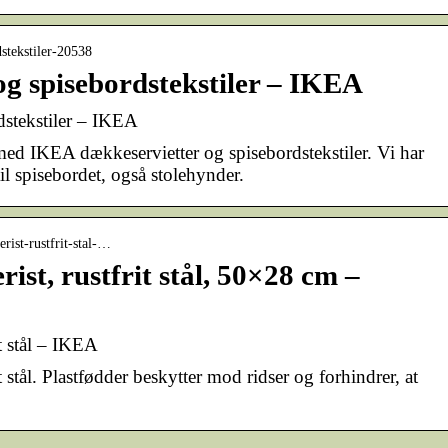
dstekstiler-20538
og spisebordstekstiler – IKEA
dstekstiler – IKEA
ed IKEA dækkeservietter og spisebordstekstiler. Vi har
il spisebordet, også stolehynder.
rist-rustfrit-stal-…
t, rustfrit stål, 50×28 cm –
t stål – IKEA
stål. Plastfødder beskytter mod ridser og forhindrer, at