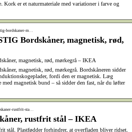
de. Kork er et naturmateriale med variationer i farve og
nstig-bordskaner-m…
IG Bordskåner, magnetisk, rød,
åner, magnetisk, rød, mørkegrå – IKEA
ner, magnetisk, rød, mørkegrå. Bordskåneren sidder
 induktionskogeplader, fordi den er magnetisk. Læg
med magnetisk bund – så sidder den fast, når du løfter
skaner-rustfrit-sta…
er, rustfrit stål – IKEA
stål. Plastfødder forhindrer, at overfladen bliver ridset.