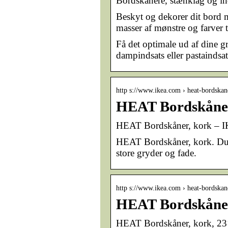
Bordskånere, stænklåg og in
Beskyt og dekorer dit bord m
masser af mønstre og farver t
Få det optimale ud af dine g
dampindsats eller pastaindsat
http s://www.ikea.com › heat-bordska
HEAT Bordskåner
HEAT Bordskåner, kork – 
HEAT Bordskåner, kork. Du k
store gryder og fade.
http s://www.ikea.com › heat-bordska
HEAT Bordskåner
HEAT Bordskåner, kork, 23×