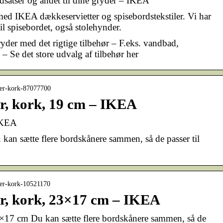
dsatser og andet til dine gryder – IKEA
ed IKEA dækkeservietter og spisebordstekstiler. Vi har
il spisebordet, også stolehynder.
ryder med det rigtige tilbehør – F.eks. vandbad,
 – Se det store udvalg af tilbehør her
ner-kork-87077700
, kork, 19 cm – IKEA
IKEA
an sætte flere bordskånere sammen, så de passer til
ner-kork-10521170
, kork, 23×17 cm – IKEA
17 cm Du kan sætte flere bordskånere sammen, så de