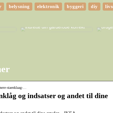
r
belysning
elektronik
byggeri
diy
livs
ghed
t eget
Få mere plads i dit hjem ved at
Hvilk
indrette din garderobe korrekt
bruge
ner
anere-staenklaag-…
klåg og indsatser og andet til dine