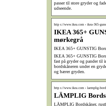
passer til store gryder og fa
udseende.
http s://www.ikea.com › ikea-365-gu
IKEA 365+ GUNST
mørkegrå
IKEA 365+ GUNSTIG Bordsk
IKEA 365+ GUNSTIG Bordskå
fast på gryder og pander til
bordskåneren under en gryde 
og bærer gryden.
http s://www.ikea.com › laemplig-bord
LÄMPLIG Bordskån
LÄMPLIG Bordskåner, rustfrit 