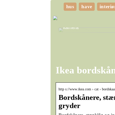
hus
have
interiø
Giv dine vægge personli
med billeder taget med di
kamera
Ikea bordskå
http s://www.ikea.com › cat › bordska
Bordskånere, stæn
gryder