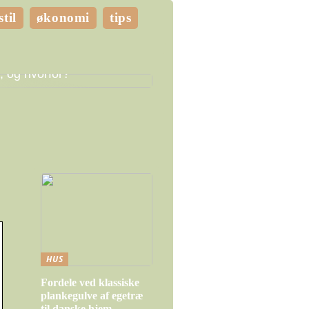
stil
økonomi
tips
e LED pærer skal du
, og hvorfor?
HUS
Fordele ved klassiske
plankegulve af egetræ
til danske hjem