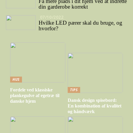
Få mere plads i dit hjem ved at indrette
din garderobe korrekt
07/10/2022
Hvilke LED pærer skal du bruge, og
hvorfor?
HUS
Fordele ved klassiske
TIPS
plankegulve af egetræ til
Dansk design spisebord:
danske hjem
En kombination af kvalitet
og håndværk