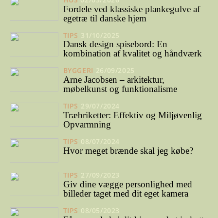
Fordele ved klassiske plankegulve af
egetræ til danske hjem
TIPS
31/10/2025
Dansk design spisebord: En
kombination af kvalitet og håndværk
BYGGERI
26/09/2025
Arne Jacobsen – arkitektur,
møbelkunst og funktionalisme
TIPS
29/07/2024
Træbriketter: Effektiv og Miljøvenlig
Opvarmning
TIPS
08/07/2024
Hvor meget brænde skal jeg købe?
TIPS
27/09/2023
Giv dine vægge personlighed med
billeder taget med dit eget kamera
TIPS
08/05/2023