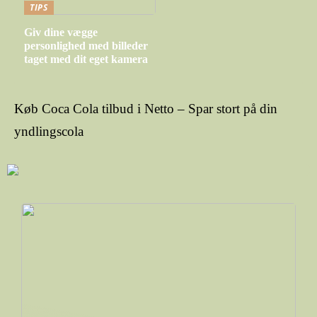
TIPS
Giv dine vægge
personlighed med billeder
taget med dit eget kamera
Køb Coca Cola tilbud i Netto – Spar stort på din
yndlingscola