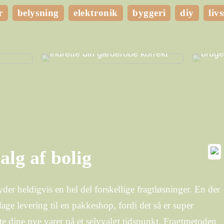
r
belysning
elektronik
byggeri
diy
livs
ghed
t eget
Få mere plads i dit hjem ved at
Hvilk
indrette din garderobe korrekt
bruge
alg af bolig
yder heldigvis en hel del forskellige fragtløsninger. En der
age levering til en pakkeshop, fordi det så er super
nte dine nye varer på et selvvalgt tidspunkt. Fragtmetoden