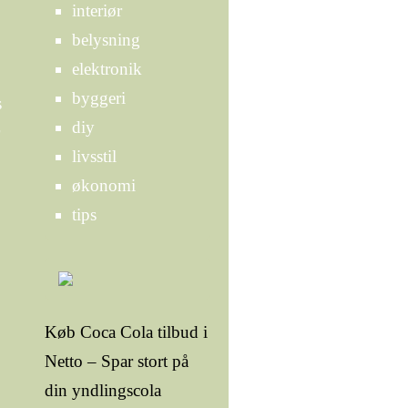
interiør
belysning
elektronik
byggeri
s
diy
livsstil
økonomi
tips
Køb Coca Cola tilbud i
Netto – Spar stort på
din yndlingscola