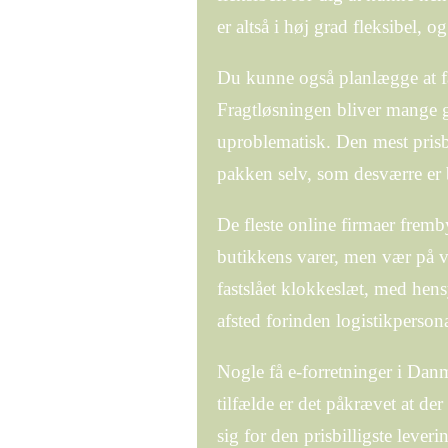
er altså i høj grad fleksibel, 
Du kunne også planlægge at få v
Fragtløsningen bliver mange 
uproblematisk. Den mest prisbe
pakken selv, som desværre er b
De fleste online firmaer frem
butikkens varer, men vær på va
fastslået klokkeslæt, med hens
afsted forinden logistikpersona
Nogle få e-forretninger i Da
tilfælde er det påkrævet at de
sig for den prisbilligste leve