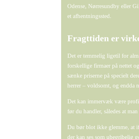
Odense, Nørresundby eller Gille
et afhentningssted.
Fragttiden er vir
Det er temmelig ligetil for a
forskellige firmaer på nettet o
sænke priserne på specielt dere
herrer – voldsomt, og endda 
Det kan immervæk være profitab
før du handler, således at man 
Du bør blot ikke glemme, at if
der kan ses som ubegribelig go