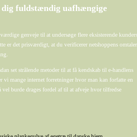
r dig fuldstændig uafhængige
værdige genveje til at undersøge flere eksisterende kunder
te er det prisværdigt, at du verificerer netshoppens omtaler
ing.
dan set strålende metoder til at få kendskab til e-handlens
r vi mange internet forretninger hvor man kan forfatte en
 vel burde drages fordel af til at afveje hvor tilfredse
ssiske plankegulve af egetræ til danske hjem