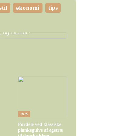
stil
økonomi
tips
e LED pærer skal du
, og hvorfor?
HUS
Fordele ved klassiske
plankegulve af egetræ
til danske hjem