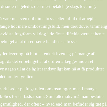
og desuden ligeledes den mest betalelige slags levering.
arerne leveret til din adresse eller ud til dit arbejde.
gange lidt mere omkostningsfuld, men derudover temmeli
vidste fragtform vil dog i de fleste tilfælde være at hente
etinget af at du er nær e-handlens adresse.
byder levering på blot en enkelt hverdag på mange af
gt da det er betinget af at ordren aflægges inden et
ynstagen til at de højst sandsynligt kan nå at få produktet
let holder fyraften.
nmark byder på fragt uden omkostninger, men i mange
r købes for en fastsat sum. Som alternativ må man beslutte
ringsmulighed, der oftest – hvad end man befinder sig tæt på