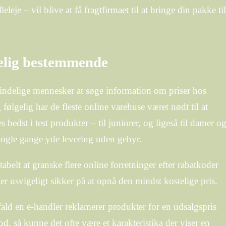
leje – vil blive at få fragtfirmaet til at bringe din pakke til
kelig bestemmende
lmindelige mennesker at søge information om priser hos
g følgelig har de fleste online varehuse været nødt til at
s bedst i test produkter – til juniorer, og ligeså til damer o
nogle gange yde levering uden gebyr.
elt at granske flere online forretninger efter rabatkoder
er usvigeligt sikker på at opnå den mindst kostelige pris.
ald en e-handler reklamerer produkter for en udsalgspris
d, så kunne det ofte være et karakteristika der viser en