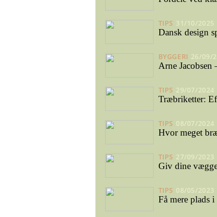
TIPS
31/10/2025
Dansk design s
BYGGERI
26/09/
Arne Jacobsen –
TIPS
29/07/2024
Træbriketter: E
TIPS
08/07/2024
Hvor meget bræ
TIPS
27/09/2023
Giv dine vægge 
TIPS
08/05/2023
Få mere plads i 