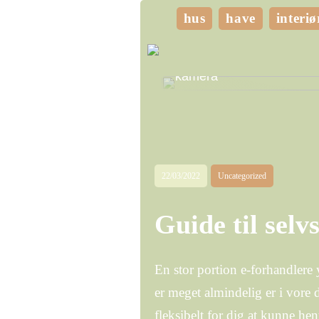
hus
have
interiø
Giv dine vægge personli
med billeder taget med di
kamera
22/03/2022
Uncategorized
Guide til selvs
En stor portion e-forhandlere 
er meget almindelig er i vore d
fleksibelt for dig at kunne he