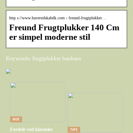
http s://www.haveredskabdk.com › freund-frugtplukker…
Freund Frugtplukker 140 Cm
er simpel moderne stil
Keywords: frugtplukker bauhaus
HUS
Fordele ved klassiske
TIPS