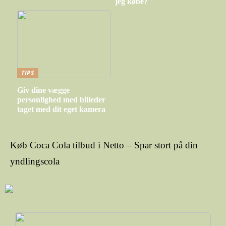
jeg købe?
TIPS
Giv dine vægge
personlighed med billeder
taget med dit eget kamera
Køb Coca Cola tilbud i Netto – Spar stort på din
yndlingscola