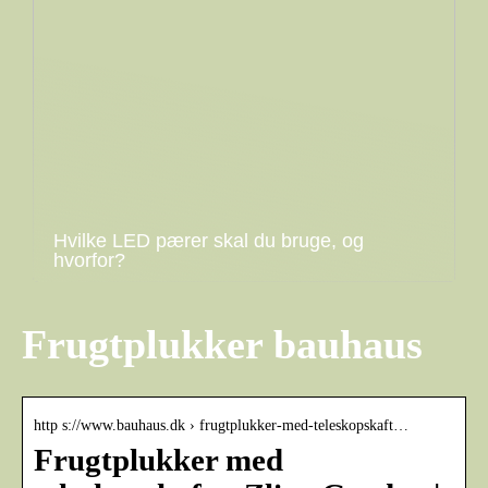
Hvilke LED pærer skal du bruge, og
hvorfor?
Frugtplukker bauhaus
http s://www.bauhaus.dk › frugtplukker-med-teleskopskaft…
Frugtplukker med