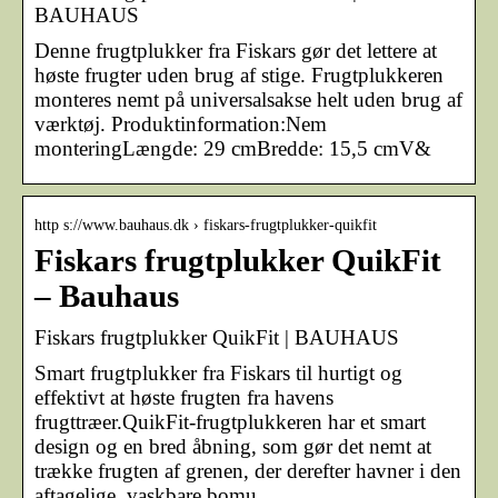
BAUHAUS
Denne frugtplukker fra Fiskars gør det lettere at
høste frugter uden brug af stige. Frugtplukkeren
monteres nemt på universalsakse helt uden brug af
værktøj. Produktinformation:Nem
monteringLængde: 29 cmBredde: 15,5 cmV&
http s://www.bauhaus.dk › fiskars-frugtplukker-quikfit
Fiskars frugtplukker QuikFit
– Bauhaus
Fiskars frugtplukker QuikFit | BAUHAUS
Smart frugtplukker fra Fiskars til hurtigt og
effektivt at høste frugten fra havens
frugttræer.QuikFit-frugtplukkeren har et smart
design og en bred åbning, som gør det nemt at
trække frugten af grenen, der derefter havner i den
aftagelige, vaskbare bomu