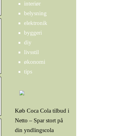
interiør
belysning
elektronik
byggeri
diy
livsstil
økonomi
tips
Køb Coca Cola tilbud i
Netto – Spar stort på
din yndlingscola