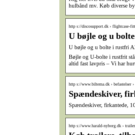
hulbånd mv. Køb diverse by
http s://discosupport.dk › flightcase-fi
U bøjle og u bolte
U bøjle og u bolte i rustfri
Bøjle og U-bolte i rustfrit st
altid fast lavpris – Vi har hur
http s://www.biltema.dk › befastelser 
Spændeskiver, fir
Spændeskiver, firkantede, 10
http s://www.harald-nyborg.dk › traile