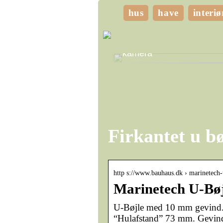
hus
have
interiø
Giv dine vægge personli
med billeder taget med di
kamera
Firkantet u b
http s://www.bauhaus.dk › marinetech-u
Marinetech U-Bøj
U-Bøjle med 10 mm gevind.
“Hulafstand” 73 mm. Gevind