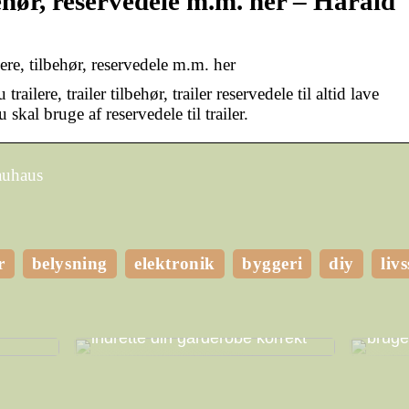
behør, reservedele m.m. her – Harald
lere, tilbehør, reservedele m.m. her
ilere, trailer tilbehør, trailer reservedele til altid lave
 skal bruge af reservedele til trailer.
auhaus
r
belysning
elektronik
byggeri
diy
livs
ghed
t eget
Få mere plads i dit hjem ved at
Hvilk
indrette din garderobe korrekt
bruge