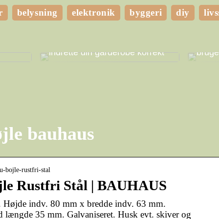
r
belysning
elektronik
byggeri
diy
livs
ghed
t eget
Få mere plads i dit hjem ved at
Hvilk
indrette din garderobe korrekt
bruge
øjle bauhaus
-bojle-rustfri-stal
le Rustfri Stål | BAUHAUS
 Højde indv. 80 mm x bredde indv. 63 mm.
 længde 35 mm. Galvaniseret. Husk evt. skiver og