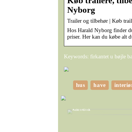
Køb trailere, til
Nyborg
Trailer og tilbehør | Køb trai
Hos Harald Nyborg finder du tra
priser. Her kan du købe alt du
Keywords: firkantet u bøjle b
hus
have
interiø
Giv dine vægge personli
med billeder taget med di
kamera