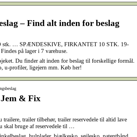
slag – Find alt inden for beslag
, 10 stk. … SPÆNDESKIVE, FIRKANTET 10 STK. 19-
indes på lager i 7 varehuse.
ojeket. Du finder alt inden for beslag til forskellige formål.
, u-profiler, ligejern mm. Køb her!
ngsbeslag
 Jem & Fix
ilere, trailer tilbehør, trailer reservedele til altid lave
u skal bruge af reservedele til …
inkelbeslag, hulplader, bjælkesko, søjlesko, patentbånd,