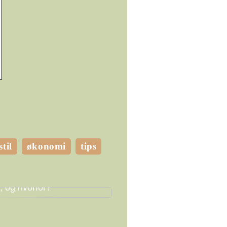
stil
økonomi
tips
e LED pærer skal du
, og hvorfor?