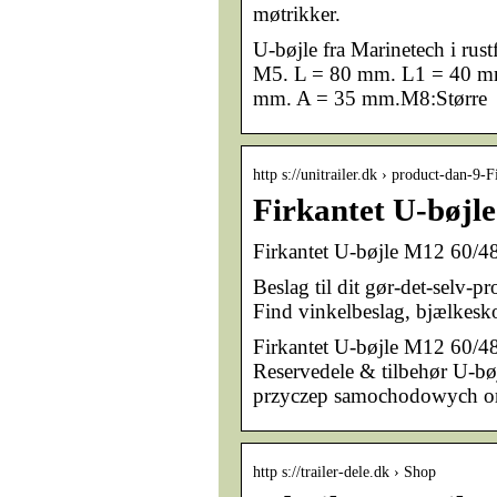
møtrikker.
U-bøjle fra Marinetech i rust
M5. L = 80 mm. L1 = 40 mm
mm. A = 35 mm.M8:Større
http s://unitrailer.dk › product-dan-9
Firkantet U-bøj
Firkantet U-bøjle M12 60
Beslag til dit gør-det-selv-pr
Find vinkelbeslag, bjælkesko
Firkantet U-bøjle M12 60/48/
Reservedele & tilbehør U-bø
przyczep samochodowych or
http s://trailer-dele.dk › Shop