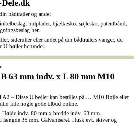
r-Dele.dk
 din bådtrailer og andet
inkelbeslag, hulplader, bjælkesko, søjlesko, patentbånd,
gningsbeslag her.
uller, sideruller eller andet på din bådtrailers vanger, du
er U-bøjler herunder.
r
e B 63 mm indv. x L 80 mm M10
tål A2 – Disse U bøjler kan bestilles på … M10 Bøjle eller
ltid fide nogle gode tilbud online.
 Højde indv. 80 mm x bredde indv. 63 mm.
 længde 35 mm. Galvaniseret. Husk evt. skiver og