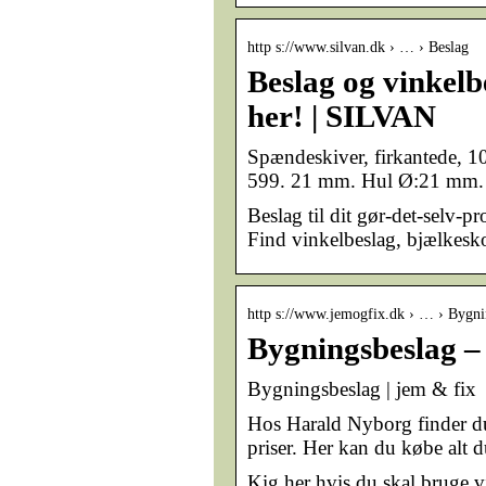
http s://www.silvan.dk › … › Beslag
Beslag og vinkelbe
her! | SILVAN
Spændeskiver, firkantede
599. 21 mm. Hul Ø:21 mm. F
Beslag til dit gør-det-selv-pr
Find vinkelbeslag, bjælkesko
http s://www.jemogfix.dk › … › Bygni
Bygningsbeslag –
Bygningsbeslag | jem & fix
Hos Harald Nyborg finder du tra
priser. Her kan du købe alt d
Kig her hvis du skal bruge v