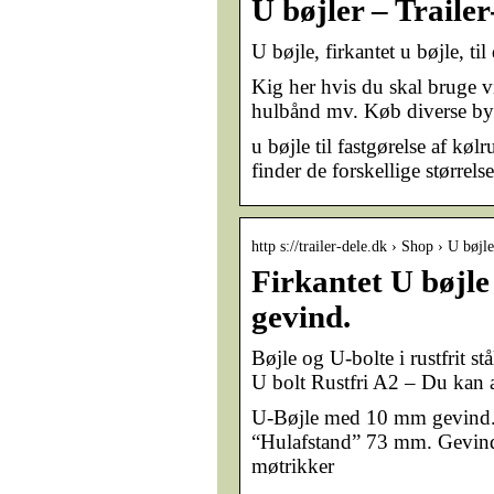
U bøjler – Traile
U bøjle, firkantet u bøjle, til
Kig her hvis du skal bruge v
hulbånd mv. Køb diverse by
u bøjle til fastgørelse af kølr
finder de forskellige størrels
http s://trailer-dele.dk › Shop › U bøjle
Firkantet U bøjl
gevind.
Bøjle og U-bolte i rustfrit s
U bolt Rustfri A2 – Du kan a
U-Bøjle med 10 mm gevind.
“Hulafstand” 73 mm. Gevind
møtrikker