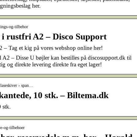
gningsbeslag her.
ttings-og-tilbehor
 i rustfri A2 – Disco Support
 A2 – Tag et kig på vores webshop online her!
ål A2 – Disse U bøjler kan bestilles på discosupport.dk til
tig og direkte levering direkte fra eget lager!
› laseskiver › span…
kantede, 10 stk. – Biltema.dk
 stk.
re-og-tilbehoer