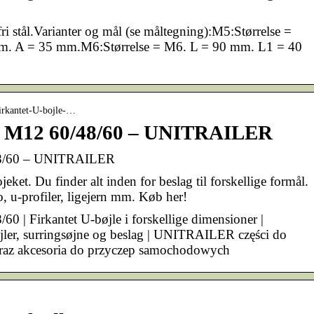
fri stål.Varianter og mål (se måltegning):M5:Størrelse =
. A = 35 mm.M6:Størrelse = M6. L = 90 mm. L1 = 40
-Firkantet-U-bojle-…
le M12 60/48/60 – UNITRAILER
/48/60 – UNITRAILER
ojeket. Du finder alt inden for beslag til forskellige formål.
, u-profiler, ligejern mm. Køb her!
60 | Firkantet U-bøjle i forskellige dimensioner |
jler, surringsøjne og beslag | UNITRAILER części do
az akcesoria do przyczep samochodowych