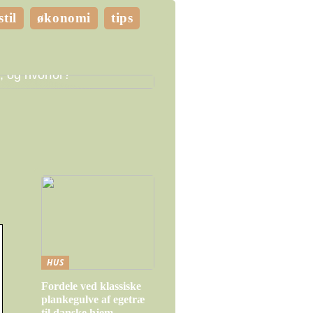
stil
økonomi
tips
e LED pærer skal du
, og hvorfor?
HUS
Fordele ved klassiske
plankegulve af egetræ
til danske hjem