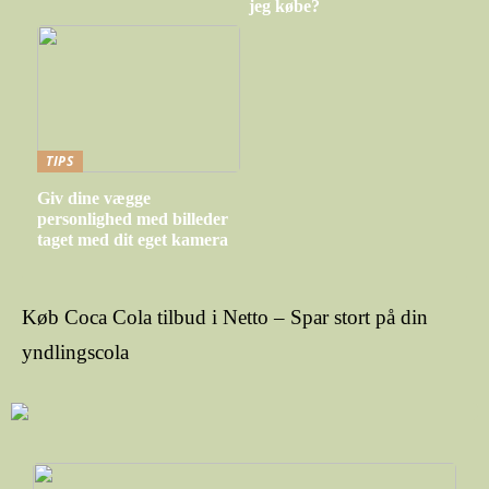
jeg købe?
TIPS
Giv dine vægge
personlighed med billeder
taget med dit eget kamera
Køb Coca Cola tilbud i Netto – Spar stort på din
yndlingscola