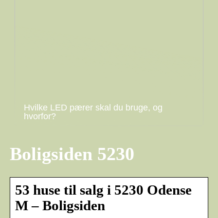
Hvilke LED pærer skal du bruge, og
hvorfor?
Boligsiden 5230
53 huse til salg i 5230 Odense
M – Boligsiden